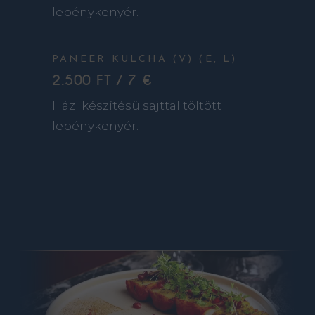
lepénykenyér.
PANEER KULCHA (V) (E, L)
2.500 FT / 7 €
Házi készítésü sajttal töltött
lepénykenyér.