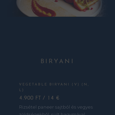
BIRYANI
VEGETABLE BIRYANI (V) (N,
L)
4.900 FT / 14 €
Rizsétel paneer sajtból és vegyes
zöldségekből, sült hagymával,