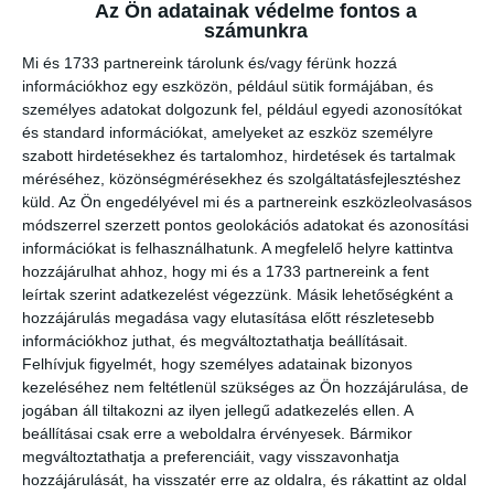
Az Ön adatainak védelme fontos a
számunkra
KASHMIRI LAMB SHORBA (G)
Mi és 1733 partnereink tárolunk és/vagy férünk hozzá
4.000 FT / 12 €
információkhoz egy eszközön, például sütik formájában, és
személyes adatokat dolgozunk fel, például egyedi azonosítókat
Birka csülök erőleves kasmíri
és standard információkat, amelyeket az eszköz személyre
chilivel, gyömbérrel,
szabott hirdetésekhez és tartalomhoz, hirdetések és tartalmak
méréséhez, közönségmérésekhez és szolgáltatásfejlesztéshez
fokhagymával és aromás
küld.
Az Ön engedélyével mi és a partnereink eszközleolvasásos
fűszerekkel.
módszerrel szerzett pontos geolokációs adatokat és azonosítási
információkat is felhasználhatunk. A megfelelő helyre kattintva
hozzájárulhat ahhoz, hogy mi és a 1733 partnereink a fent
BOMBAY SEAFOOD CHOWDER
leírtak szerint adatkezelést végezzünk. Másik lehetőségként a
(S)
hozzájárulás megadása vagy elutasítása előtt részletesebb
4.500 FT / 13 €
információkhoz juthat, és megváltoztathatja beállításait.
Felhívjuk figyelmét, hogy személyes adatainak bizonyos
Tenger gyümölcsei leves
kezeléséhez nem feltétlenül szükséges az Ön hozzájárulása, de
jogában áll tiltakozni az ilyen jellegű adatkezelés ellen. A
paradicsommal, fokhagymával és
beállításai csak erre a weboldalra érvényesek. Bármikor
kókusztejjel.
megváltoztathatja a preferenciáit, vagy visszavonhatja
hozzájárulását, ha visszatér erre az oldalra, és rákattint az oldal