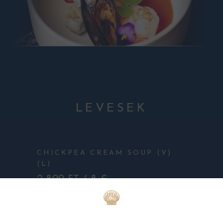
LEVESEK
CHICKPEA CREAM SOUP (V)
(L)
2.800 FT / 8 €
Korianderes, gyömbéres
csicseriborsó krémleves.