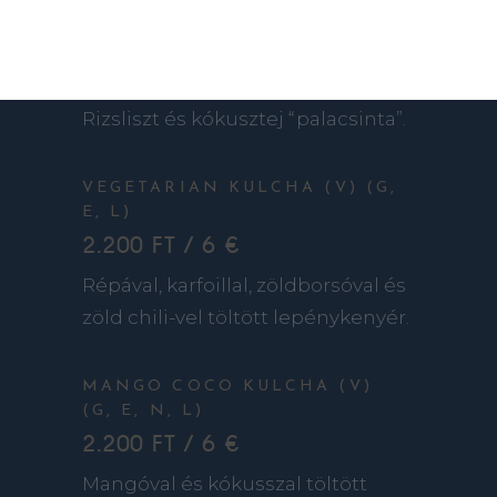
APPAM (V)
2.200 FT / 6 €
Rizsliszt és kókusztej “palacsinta”.
VEGETARIAN KULCHA (V) (G,
E, L)
2.200 FT / 6 €
Répával, karfoillal, zöldborsóval és
zöld chili-vel töltött lepénykenyér.
MANGO COCO KULCHA (V)
(G, E, N, L)
2.200 FT / 6 €
Mangóval és kókusszal töltött