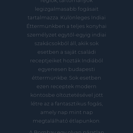
régiók, tartományok
legizgalmasabb fogásait
tartalmazza. Különleges Indiai
Éttermünkben a teljes konyhai
személyzet egytől-egyig indiai
szakácsokból áll, akik sok
esetben a saját családi
receptjeiket hozták Indiából
egyenesen budapesti
éttermünkbe. Sok esetben
ezen receptek modern
köntösbe öltöztetésével jött
létre az a fantasztikus fogás,
amely nap mint nap
megtalálható étlapunkon.
A Bombay egy olyan páratlan